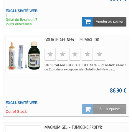
EXCLUSIVITÉ WEB
!
Délai de livraison 7
Ajouter au panier
jours ouvrables
GOLIATH GEL NEW - PERMAX 100
PACK CAFARD GOLIATH GEL NEW + PERMAX: Alliance
de 2 produits exceptionnels Goliath Gel New La...
86,90 €
EXCLUSIVITÉ WEB
!
Stock épuisé
Out-of-Stock
MAGNUM GEL - FUMIGENE PROFYR