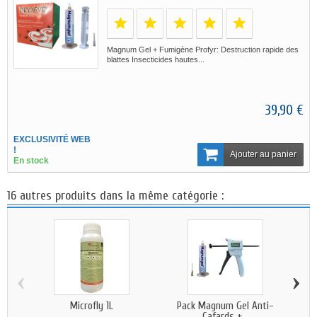
Magnum Gel + Fumigène Profyr: Destruction rapide des
blattes Insecticides hautes...
39,90 €
EXCLUSIVITÉ WEB
!
Ajouter au panier
En stock
16 autres produits dans la même catégorie :
‹
›
Microfly 1L
Pack Magnum Gel Anti-
P
Cafards +...