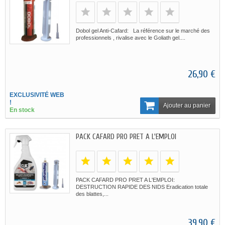
Dobol gel Anti-Cafard: La référence sur le marché des
professionnels , rivalise avec le Goliath gel....
26,90 €
EXCLUSIVITÉ WEB
!
Ajouter au panier
En stock
PACK CAFARD PRO PRET A L'EMPLOI
PACK CAFARD PRO PRET A L'EMPLOI:
DESTRUCTION RAPIDE DES NIDS Eradication totale
des blattes,...
39,90 €