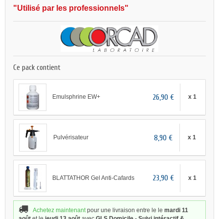
"Utilisé par les professionnels"
Ce pack contient
26,90 €
Emulsphrine EW+
x 1
8,90 €
Pulvérisateur
x 1
23,90 €
BLATTATHOR Gel Anti-Cafards
x 1
Achetez maintenant
pour une livraison
entre le le
mardi 11
août
et le
jeudi 13 août
avec
GLS Domicile - Suivi intéractif &