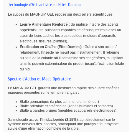
Technologie d'Attractivité et Effet Domino
Le succès du MAGNUM GEL repose sur deux piliers scientifiques :
Leurre Alimentaire Renforcé :
Sa matrice intègre des agents
appétents ultra-puissants capables de débusquer les blattes au
cœur de leurs caches les plus reculées (moteurs d'appareils
électriques, fissures, plinthes).
Éradication en Chaîne (Effet Domino) :
Grâce à son action à
retardement, l'insecte ne meurt pas instantanément. Il retourne
au sein de la colonie où il contamine ses congénères, multipliant
ainsi le pouvoir exterminateur du produit jusqu'à l'extinction totale
du nid.
Spectre d'Action et Mode Opératoire
Le MAGNUM GEL garantit une destruction rapide des quatre espèces
majeures présentes sur le territoire français :
Blatte germanique (la plus commune en intérieur)
Blatte orientale et américaine (zones humides et sombres)
Blatte à bandes brunes (meubles et appareils électroniques)
Sa molécule active, l'
Imidaclopride (2,15%)
, agit directement sur le
système nerveux des insectes, provoquant une paralysie foudroyante
suivie d'une élimination complète de la cible.