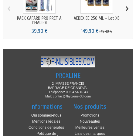
‹
›
PACK CAFARD PRO PRET A
AEDEX EC 250 ML - Lot X6
GOL
L'EMPLOI
39,90 €
149,90 €
179,40 €
PROXLINE
2 IMPASSE FRANCIS
BARRAGE DE GRANDVAL
Téléphone: 09 54 54 16 43
Mail: contact@hygiene-3d.com
Informations
Nos produits
Qui sommes-nous
Promotions
Mentions légales
Nouveautés
Conditions générales
Meilleures ventes
Politique de
Liste des marques