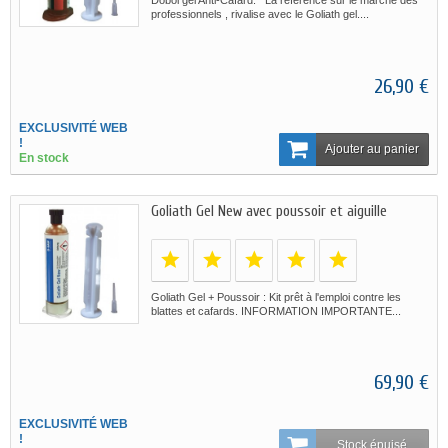
Dobol gel Anti-Cafard: La référence sur le marché des
professionnels , rivalise avec le Goliath gel....
26,90 €
EXCLUSIVITÉ WEB
!
Ajouter au panier
En stock
Goliath Gel New avec poussoir et aiguille
Goliath Gel + Poussoir : Kit prêt à l'emploi contre les
blattes et cafards. INFORMATION IMPORTANTE...
69,90 €
EXCLUSIVITÉ WEB
!
Stock épuisé