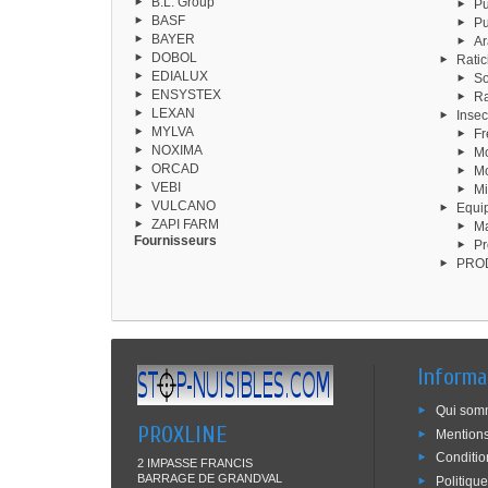
B.L. Group
Pu
BASF
P
BAYER
Ar
DOBOL
Ratic
EDIALUX
So
ENSYSTEX
Ra
LEXAN
Insec
MYLVA
Fr
NOXIMA
Mo
ORCAD
M
VEBI
Mi
VULCANO
Equi
ZAPI FARM
Ma
Fournisseurs
Pr
PROD
Informa
Qui som
PROXLINE
Mentions
Conditio
2 IMPASSE FRANCIS
BARRAGE DE GRANDVAL
Politiqu