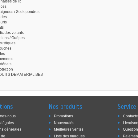
naises de lit
uces
aignées / Scolopendres
ides
uris
ts
ticides volants
elons / Guêpes
ustiques
ouches
tes
pements
tériels
otection
UITS DEMATERIALISES
tions
Nos produits
Service 
mes-nous
Promotions
Contact
 légales
Nouveautés
Livraiso
ns générales
Meilleures ventes
Question
e de
Liste des marques
Paiement