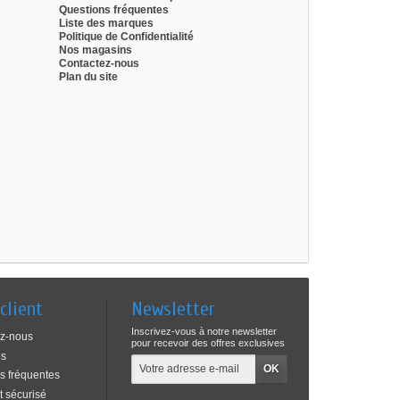
Questions fréquentes
Liste des marques
Politique de Confidentialité
Nos magasins
Contactez-nous
Plan du site
client
Newsletter
Inscrivez-vous à notre newsletter
ez-nous
pour recevoir des offres exclusives
ns
s fréquentes
 sécurisé