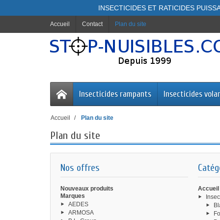
INSECTICIDES ET RATICIDES PUISSA
Accueil
Contact
Plan du site
Insecticides rampants
Insecticides vola
Accueil
Plan du site
Plan du site
Nos offres
Catég
Nouveaux produits
Accueil
Marques
Insec
AEDES
Bl
ARMOSA
Fo