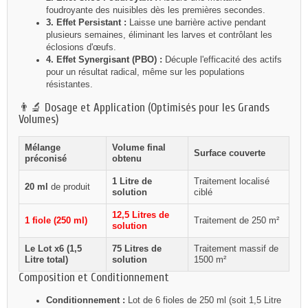
foudroyante des nuisibles dès les premières secondes.
3. Effet Persistant :
Laisse une barrière active pendant
plusieurs semaines, éliminant les larves et contrôlant les
éclosions d'œufs.
4. Effet Synergisant (PBO) :
Décuple l'efficacité des actifs
pour un résultat radical, même sur les populations
résistantes.
👨‍🔬 Dosage et Application (Optimisés pour les Grands
Volumes)
Mélange
Volume final
Surface couverte
préconisé
obtenu
1 Litre de
Traitement localisé
20 ml
de produit
solution
ciblé
12,5 Litres de
1 fiole (250 ml)
Traitement de 250 m²
solution
Le Lot x6 (1,5
75 Litres de
Traitement massif de
Litre total)
solution
1500 m²
Composition et Conditionnement
Conditionnement :
Lot de 6 fioles de 250 ml (soit 1,5 Litre