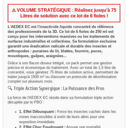
⚠️ VOLUME STRATÉGIQUE : Réalisez jusqu'à 75
Litres de solution avec ce lot de 6 fioles !
L'AEDEX EC est l'insecticide liquide concentré de référence
des professionnels de la 3D. Ce lot de 6 fioles de 250 ml est
conçu pour les interventions massives ou les traitements de
surfaces industrielles et collectives. Sa formulation exclusive
garantit une éradication radicale et durable des insectes et
arthropodes : punaises de lit, blattes, fourmis, puces,
moustiques, guêpes, araignées...
Grâce à son flacon doseur intégré, ce pack permet une gestion
précise et économique du traitement. Avec un total de 1,5 litre de
concentré, vous générez 75 litres de solution active, permettant de
traiter jusqu'à 1500 m² ou d'assurer un protocole de désinfestation
complet sur plusieurs mois.
🔍 Triple Action Synergique : La Puissance des Pros
La force de l'AEDEX EC réside dans sa formulation triple action
décuplée par le PBO :
1. Effet Débusquant :
Force les insectes cachés dans les
zones inaccessibles à sortir de leurs abris pour une
exposition immédiate.
2. Effet Choc Foudroyant :
Assure une mortalité