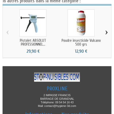
16 autres produits dans la même catégorie :
‹
›
Pistolet ABSOLUT
Poudre insecticide Vulcano
Pi
PROFESSIONNEL...
500 grs
29,90 €
12,90 €
PROXLINE
2 IMPASSE FRANCIS
BARRAGE DE GRANDVAL
Téléphone: 09 54 54 16 43
Mail: contact@hygiene-3d.com