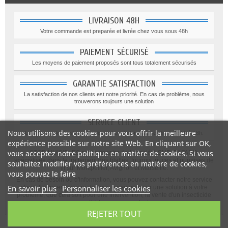
LIVRAISON 48H
Votre commande est preparée et livrée chez vous sous 48h
PAIEMENT SÉCURISÉ
Les moyens de paiement proposés sont tous totalement sécurisés
GARANTIE SATISFACTION
La satisfaction de nos clients est notre priorité. En cas de problème, nous
trouverons toujours une solution
SERVICE CLIENT
Nous utilisons des cookies pour vous offrir la meilleure
Le service client est a votre disposition du lundi au vendredi de 9h à 18h.
expérience possible sur notre site Web. En cliquant sur OK,
vous acceptez notre politique en matière de cookies. Si vous
STOP-NUISIBLES est partenaire de la société SUD CAFARD,
spécialisée dans le traitement des blattes, fourmis, puces et punaises de
souhaitez modifier vos préférences en matière de cookies,
lit sur Montpellier, Avignon et Marseille.
vous pouvez le faire
En cas de besoin ou d'information, vous pouvez contacter notre service
En savoir plus
Personnaliser les cookies
client. Il sera en mesure de vous renseigner sur une solution à votre
problème, que cela soit pour une intervention, la vente d'un insecticide
ou raticide ou pour un devis.
REJETER TOUT