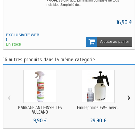
PROFESSIONNEL: Elimination complète de tous
nuisibles Simplicité de...
16,90 €
EXCLUSIVITÉ WEB
!
Ajouter au panier
En stock
16 autres produits dans la même catégorie :
‹
›
BARRAGE ANTI-INSECTES
Emulsphrine EW+ avec...
Po
VULCANO
9,90 €
29,90 €