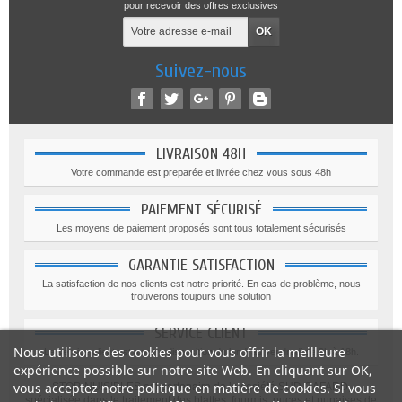
pour recevoir des offres exclusives
Suivez-nous
LIVRAISON 48H
Votre commande est preparée et livrée chez vous sous 48h
PAIEMENT SÉCURISÉ
Les moyens de paiement proposés sont tous totalement sécurisés
GARANTIE SATISFACTION
La satisfaction de nos clients est notre priorité. En cas de problème, nous
trouverons toujours une solution
SERVICE CLIENT
Nous utilisons des cookies pour vous offrir la meilleure
Le service client est a votre disposition du lundi au vendredi de 9h à 18h.
expérience possible sur notre site Web. En cliquant sur OK,
vous acceptez notre politique en matière de cookies. Si vous
STOP-NUISIBLES est partenaire de la société SUD CAFARD,
spécialisée dans le traitement des blattes, fourmis, puces et punaises de