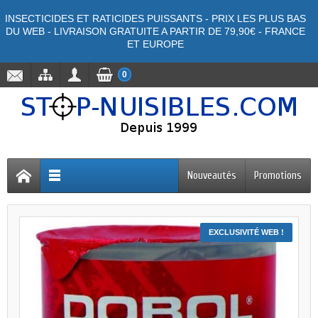
INSECTICIDES ET RATICIDES PUISSANTS - PRIX LES PLUS BAS
DU WEB - LIVRAISON GRATUITE A PARTIR DE 79,90€ - FRANCE
ET EUROPE
0
Nouveautés
Promotions
EXCLUSIVITÉ WEB !