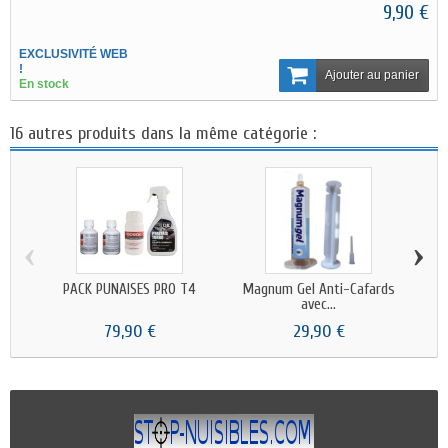
9,90 €
EXCLUSIVITÉ WEB
!
Ajouter au panier
En stock
16 autres produits dans la même catégorie :
‹
›
PACK PUNAISES PRO T4
Magnum Gel Anti-Cafards
P
avec...
79,90 €
29,90 €