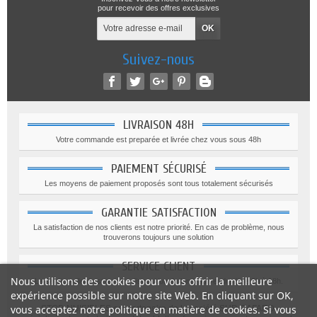
pour recevoir des offres exclusives
Suivez-nous
LIVRAISON 48H
Votre commande est preparée et livrée chez vous sous 48h
PAIEMENT SÉCURISÉ
Les moyens de paiement proposés sont tous totalement sécurisés
GARANTIE SATISFACTION
La satisfaction de nos clients est notre priorité. En cas de problème, nous
trouverons toujours une solution
SERVICE CLIENT
Nous utilisons des cookies pour vous offrir la meilleure
Le service client est a votre disposition du lundi au vendredi de 9h à 18h.
expérience possible sur notre site Web. En cliquant sur OK,
vous acceptez notre politique en matière de cookies. Si vous
STOP-NUISIBLES est partenaire de la société SUD CAFARD,