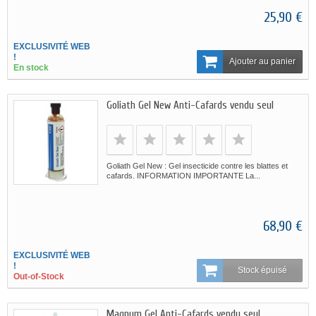
25,90 €
EXCLUSIVITÉ WEB
!
Ajouter au panier
En stock
Goliath Gel New Anti-Cafards vendu seul
Goliath Gel New : Gel insecticide contre les blattes et
cafards. INFORMATION IMPORTANTE La...
68,90 €
EXCLUSIVITÉ WEB
!
Stock épuisé
Out-of-Stock
Magnum Gel Anti-Cafards vendu seul