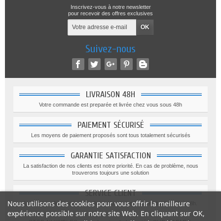
Inscrivez-vous à notre newsletter
pour recevoir des offres exclusives
Suivez-nous
LIVRAISON 48H
Votre commande est preparée et livrée chez vous sous 48h
PAIEMENT SÉCURISÉ
Les moyens de paiement proposés sont tous totalement sécurisés
GARANTIE SATISFACTION
La satisfaction de nos clients est notre priorité. En cas de problème, nous
trouverons toujours une solution
SERVICE CLIENT
Nous utilisons des cookies pour vous offrir la meilleure
Le service client est a votre disposition du lundi au vendredi de 9h à 18h.
expérience possible sur notre site Web. En cliquant sur OK,