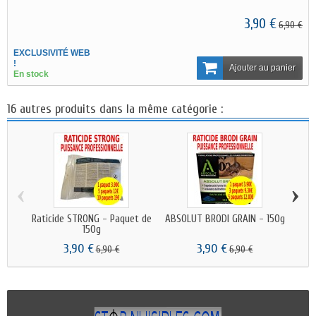
3,90 €
6,90 €
EXCLUSIVITÉ WEB
!
Ajouter au panier
En stock
16 autres produits dans la même catégorie :
‹
›
Raticide STRONG - Paquet de
ABSOLUT BRODI GRAIN - 150g
Po
150g
3,90 €
3,90 €
6,90 €
6,90 €