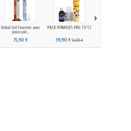
›
Dobol Gel Fourmis avec
PACK PUNAISES PRO T1/T2
AEDEX EC 100 ML -
poussoir...
X10
15,90 €
39,90 €
119,90 €
53,70 €
149,90