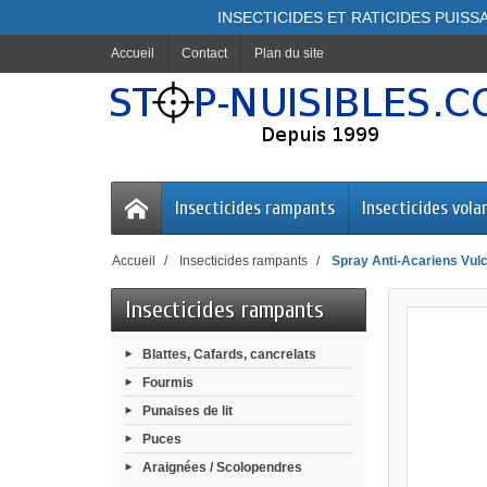
INSECTICIDES ET RATICIDES PUISSA
Accueil
Contact
Plan du site
Insecticides rampants
Insecticides vola
Accueil
Insecticides rampants
Spray Anti-Acariens Vul
Insecticides rampants
Blattes, Cafards, cancrelats
Fourmis
Punaises de lit
Puces
Araignées / Scolopendres