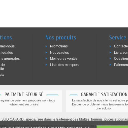
tions
Nos produits
Service 
mes-nous
Promotions
Contact
 légales
Nouveautés
Livraiso
ns générales
Meilleures ventes
Question
e de
Liste des marques
Paiement
ité
ite
PAIEMENT SÉCURISÉ
GARANTIE SATISFACTION
moyens de paiement proposés sont tous
La satisfaction de nos clients est notre pr
totalement sécurisés
En cas de problème, nous trouverons to
une solution
UD CAFARD, spécialisée dans le traitement des blattes, fourmis, puces et punaises
otre service client. Il sera en mesure de vous renseigner sur une solution à votre p