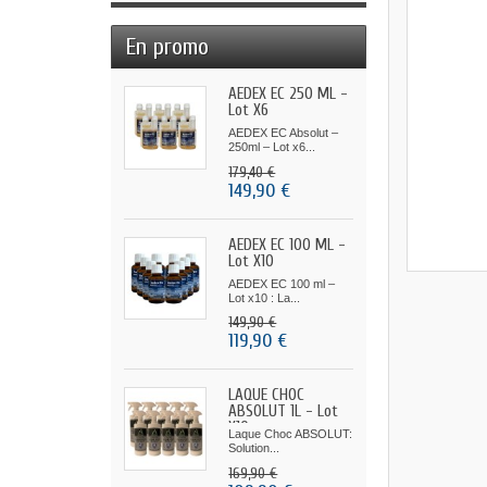
En promo
AEDEX EC 250 ML -
Lot X6
AEDEX EC Absolut –
250ml – Lot x6...
179,40 €
149,90 €
AEDEX EC 100 ML -
Lot X10
AEDEX EC 100 ml –
Lot x10 : La...
149,90 €
119,90 €
LAQUE CHOC
ABSOLUT 1L - Lot
X10
Laque Choc ABSOLUT:
Solution...
169,90 €