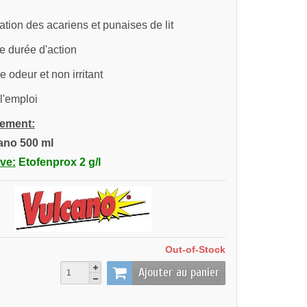
ation des acariens et punaises de lit
 durée d'action
 odeur et non irritant
 l'emploi
ement:
ano 500 ml
ive:
Etofenprox 2 g/l
Out-of-Stock
Ajouter au panier