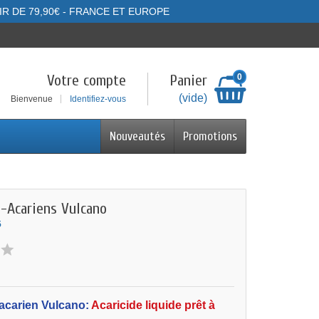
IR DE 79,90€ - FRANCE ET EUROPE
Votre compte
Panier
0
(vide)
Bienvenue
Identifiez-vous
Nouveautés
Promotions
i-Acariens Vulcano
5
acarien Vulcano:
Acaricide liquide prêt à