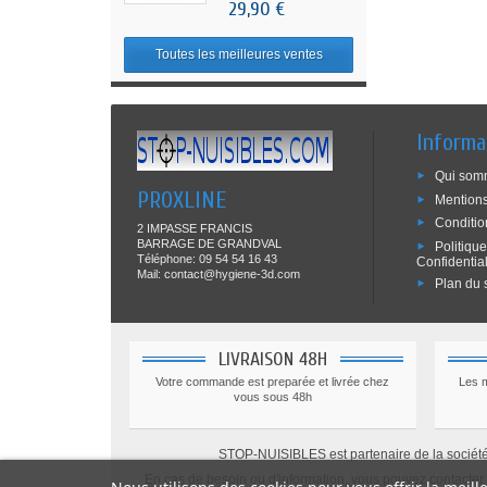
29,90 €
Toutes les meilleures ventes
Informa
Qui som
PROXLINE
Mentions
Conditio
2 IMPASSE FRANCIS
BARRAGE DE GRANDVAL
Politiqu
Téléphone: 09 54 54 16 43
Confidential
Mail: contact@hygiene-3d.com
Plan du s
LIVRAISON 48H
Votre commande est preparée et livrée chez
Les 
vous sous 48h
STOP-NUISIBLES est partenaire de la société S
En cas de besoin ou d'information, vous pouvez contacter n