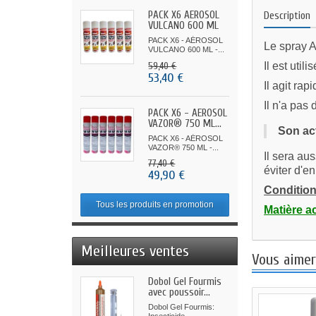
PACK X6 AÉROSOL
Description
VULCANO 600 ML
-...
PACK X6 - AÉROSOL
Le spray A
VULCANO 600 ML -...
Il est util
59,40 €
53,40 €
Il agit ra
Il n'a pas 
PACK X6 - AÉROSOL
VAZOR® 750 ML...
Son act
PACK X6 - AÉROSOL
VAZOR® 750 ML -...
Il sera au
77,40 €
éviter d'e
49,90 €
Conditio
Tous les produits en promotion
Matière ac
Meilleures ventes
Vous aimer
Dobol Gel Fourmis
avec poussoir...
Dobol Gel Fourmis: