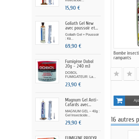
Insecticide...
15,90 €
Goliath Gel New
avec poussoir et...
Goliath Gel + Poussoir
: Kit...
69,90 €
Bombe insecti
rampants
Fumigène Dobol
20g - 240 m3
DOBOL
FUMIGATEUR: La...
23,90 €
Magnum Gel Anti-
Ajo
Cafards avec...
MAGNUM GEL – 40g :
Gel Insecticide...
16 autres 
29,90 €
FUMIGENE PROFYR