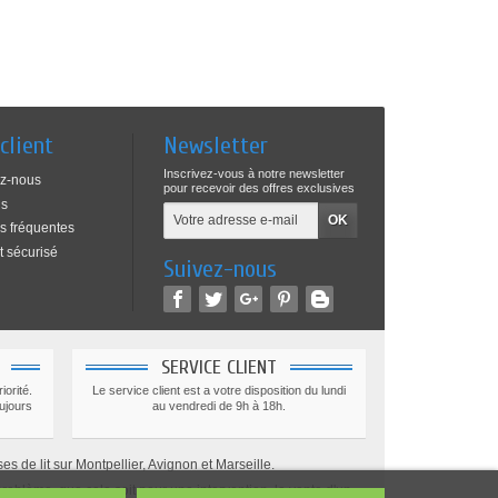
client
Newsletter
Inscrivez-vous à notre newsletter
ez-nous
pour recevoir des offres exclusives
ns
s fréquentes
 sécurisé
Suivez-nous
SERVICE CLIENT
iorité.
Le service client est a votre disposition du lundi
ujours
au vendredi de 9h à 18h.
 de lit sur Montpellier, Avignon et Marseille.
roblème, que cela soit pour une intervention, la vente d'un