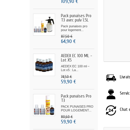
109,90 €
Pack punaises Pro
T3 avec pulv 1.5L
Pack punaises pro
pour logement...
87,50 €
64,90 €
AEDEX EC 100 ML -
Lot X5
AEDEX EC 100 ml –
Lot x5 : La...
74,50 €
Livrai
59,90 €
Servi
Pack punaises Pro
T3
PACK PUNAISES PRO
Chat 
POUR LOGEMENT...
80,60 €
59,90 €