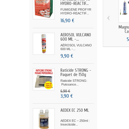
HYDRO-REACTIF...
FUMIGENE PROFYR
‹
HYDRO-REACTIF...
16,90 €
Magnu
Ca
AÉROSOL VULCANO
5
600 ML -...
AÉROSOL VULCANO
600 ML -...
9,90 €
Raticide STRONG -
Paquet de 150g
Raticide STRONG:
Puissance...
6,90 €
3,90 €
AEDEX EC 250 ML
AEDEX EC – 250ml :
Insecticide...