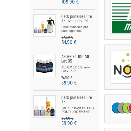
109,90 €
Pack punaises Pro
T3 avec pulv 1.5L
Pack punaises pro
pour logement...
87,50 €
64,90 €
AEDEX EC 100 ML -
Lot X5
AEDEX EC 100 ml –
Lot x5 : La...
74,50 €
59,90 €
Pack punaises Pro
T3
PACK PUNAISES PRO
POUR LOGEMENT...
80,60 €
59,90 €