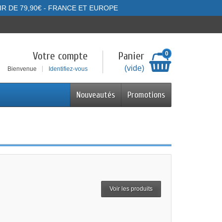
IR DE 79,90€ - FRANCE ET EUROPE
Votre compte
Panier
0
(vide)
Bienvenue
Identifiez-vous
Nouveautés
Promotions
Voir les produits