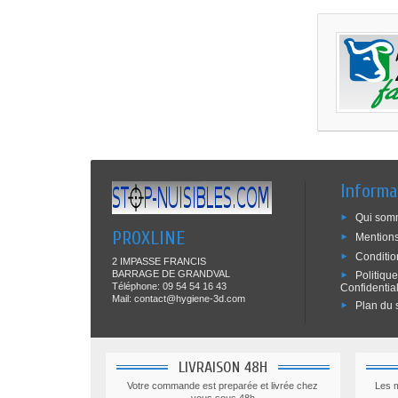
Informa
Qui som
PROXLINE
Mentions
Conditio
2 IMPASSE FRANCIS
BARRAGE DE GRANDVAL
Politiqu
Téléphone: 09 54 54 16 43
Confidential
Mail: contact@hygiene-3d.com
Plan du s
LIVRAISON 48H
Votre commande est preparée et livrée chez
Les 