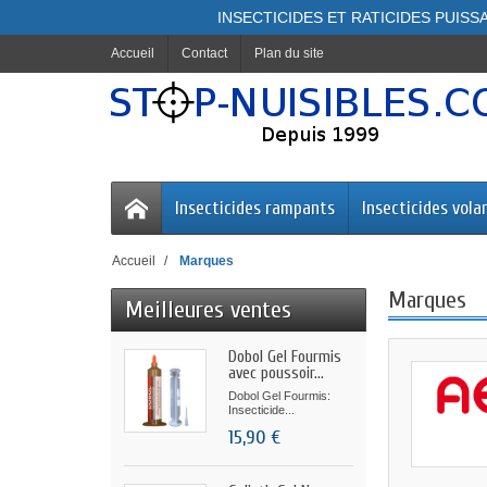
INSECTICIDES ET RATICIDES PUISSA
Accueil
Contact
Plan du site
Insecticides rampants
Insecticides vola
Accueil
Marques
Marques
Meilleures ventes
Dobol Gel Fourmis
avec poussoir...
Dobol Gel Fourmis:
Insecticide...
15,90 €