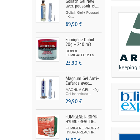
Goliath Gel New
avec poussoir et...
Goliath Gel + Poussoir
: Kit...
69,90 €
Fumigène Dobol
20g - 240 m3
DOBOL
FUMIGATEUR: La...
23,90 €
Magnum Gel Anti-
Cafards avec...
MAGNUM GEL – 40g :
Gel Insecticide...
29,90 €
FUMIGENE PROFYR
HYDRO-REACTIF...
FUMIGENE PROFYR
HYDRO-REACTIF...