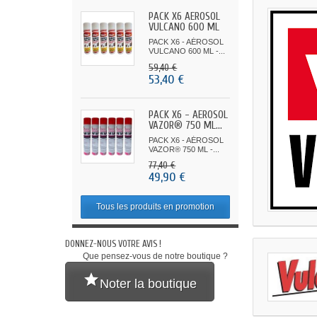
PACK X6 AÉROSOL
VULCANO 600 ML
-...
PACK X6 - AÉROSOL
VULCANO 600 ML -...
59,40 €
53,40 €
PACK X6 - AÉROSOL
VAZOR® 750 ML...
PACK X6 - AÉROSOL
VAZOR® 750 ML -...
77,40 €
49,90 €
Tous les produits en promotion
DONNEZ-NOUS VOTRE AVIS !
Que pensez-vous de notre boutique ?

Noter la boutique