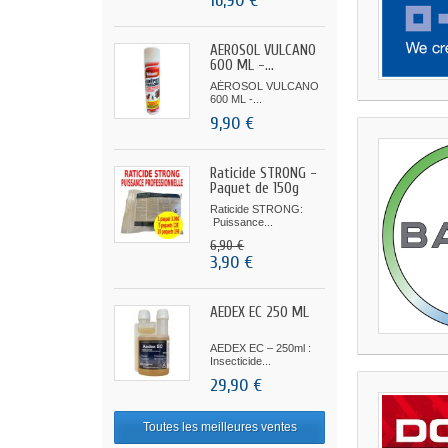
16,90 €
AÉROSOL VULCANO
600 ML -...
AÉROSOL VULCANO
600 ML -...
9,90 €
Raticide STRONG -
Paquet de 150g
Raticide STRONG:
Puissance...
6,90 €
3,90 €
AEDEX EC 250 ML
AEDEX EC – 250ml :
Insecticide...
29,90 €
Toutes les meilleures ventes