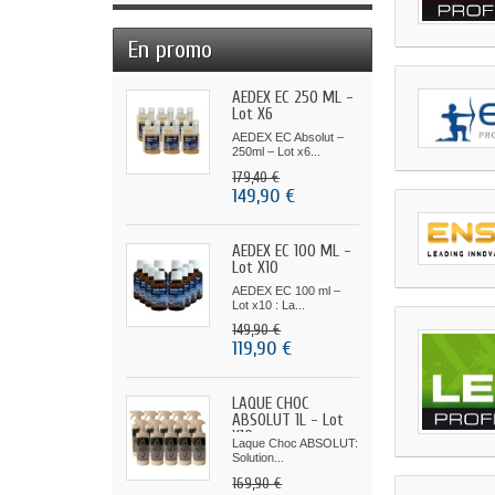
En promo
AEDEX EC 250 ML -
Lot X6
AEDEX EC Absolut –
250ml – Lot x6...
179,40 €
149,90 €
AEDEX EC 100 ML -
Lot X10
AEDEX EC 100 ml –
Lot x10 : La...
149,90 €
119,90 €
LAQUE CHOC
ABSOLUT 1L - Lot
X10
Laque Choc ABSOLUT:
Solution...
169,90 €