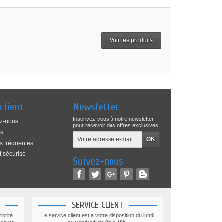
Voir les produits
client
Newsletter
Inscrivez-vous à notre newsletter
ez-nous
pour recevoir des offres exclusives
ns
s fréquentes
 sécurisé
Suivez-nous
SERVICE CLIENT
iorité.
Le service client est a votre disposition du lundi