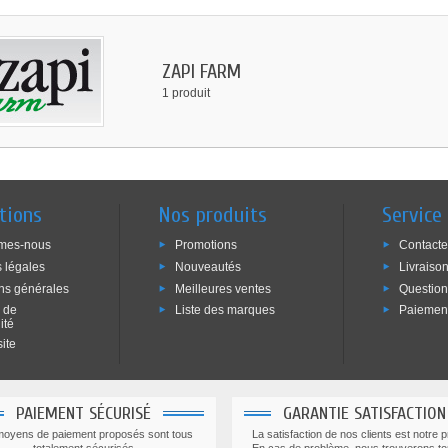
ZAPI FARM
1 produit
tions
Nos produits
Service 
mes-nous
Promotions
Contact
 légales
Nouveautés
Livraiso
ns générales
Meilleures ventes
Question
e de
Liste des marques
Paiement
ité
ite
PAIEMENT SÉCURISÉ
GARANTIE SATISFACTION
moyens de paiement proposés sont tous
La satisfaction de nos clients est notre pr